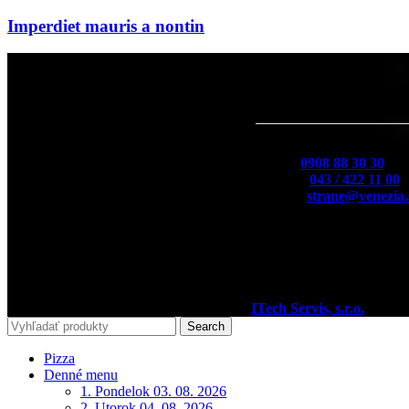
Imperdiet mauris a nontin
Kontakt
Mobil:
0908 88 30 30
Telefón:
043 / 422 11 00
E-Mail:
strane@venezia.
2020
Pizzéria Venézia Martin
I Vytvoril
ITech Servis, s.r.o.
Search
Pizza
Denné menu
1. Pondelok 03. 08. 2026
2. Utorok 04. 08. 2026