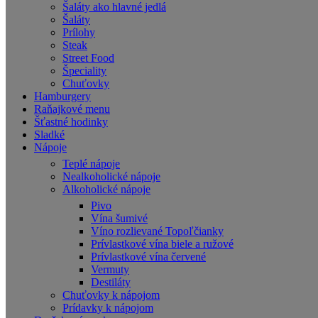
Šaláty ako hlavné jedlá
Šaláty
Prílohy
Steak
Street Food
Špeciality
Chuťovky
Hamburgery
Raňajkové menu
Šťastné hodinky
Sladké
Nápoje
Teplé nápoje
Nealkoholické nápoje
Alkoholické nápoje
Pivo
Vína šumivé
Víno rozlievané Topoľčianky
Prívlastkové vína biele a ružové
Prívlastkové vína červené
Vermuty
Destiláty
Chuťovky k nápojom
Prídavky k nápojom