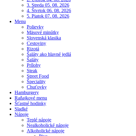
3. Streda 05. 08. 2026
4. Štvrtok 06. 08. 2026
5. Piatok 07. 08. 2026
Menu
Polievky
Mäsové minútky
Slovenská klasika
Cestoviny
Rizotá
Šaláty ako hlavné jedlá
Šaláty
Prílohy
Steak
Street Food
Špeciality
Chuťovky
Hamburgery
Raňajkové menu
Šťastné hodinky
Sladké
Nápoje
Teplé nápoje
Nealkoholické nápoje
Alkoholické nápoje