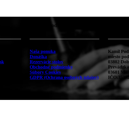
Užitočné odkazy
Prevádz
Naša ponuka
Kamil Pod
Donáška
miesto pod
sk
Rezervácie stolov
03802 Dol
Obchodné podmienky
Prevádzka
Súbory Cookies
03601 Mart
GDPR (Ochrana osobných údajov)
IČO:3539