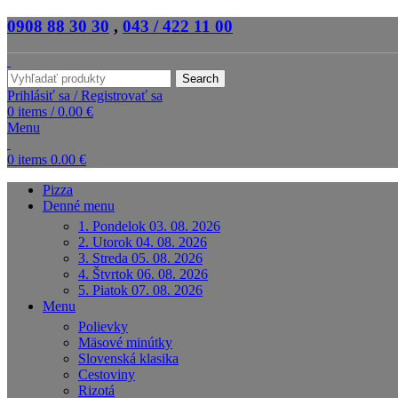
0908 88 30 30
,
043 / 422 11 00
Search
Prihlásiť sa / Registrovať sa
0
items
/
0.00
€
Menu
0
items
0.00
€
Pizza
Denné menu
1. Pondelok 03. 08. 2026
2. Utorok 04. 08. 2026
3. Streda 05. 08. 2026
4. Štvrtok 06. 08. 2026
5. Piatok 07. 08. 2026
Menu
Polievky
Mäsové minútky
Slovenská klasika
Cestoviny
Rizotá