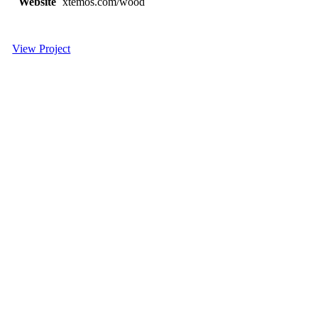
Website
xtemos.com/wood
View Project