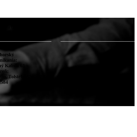
kovateľ
Facebook
horský
nikania:
ný Kalník 61
reň:
in, Tolstého 35
2584