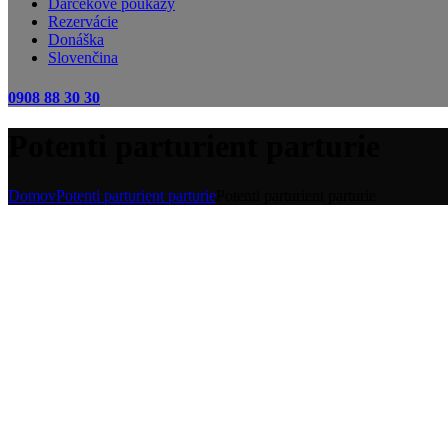
Darčekové poukazy
Rezervácie
Donáška
Slovenčina
0908 88 30 30
Potenti parturient parturie
Domov
Potenti parturient parturie
Potenti parturient parturie