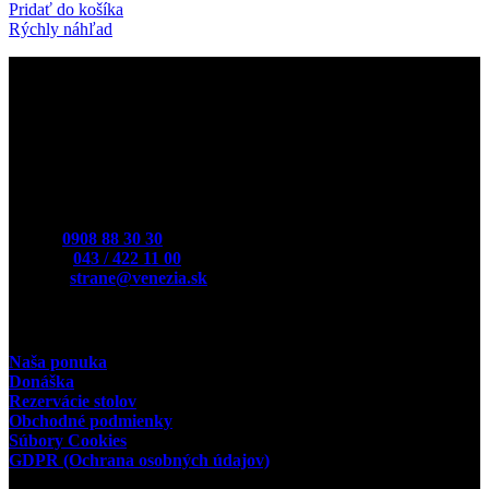
Pridať do košíka
Rýchly náhľad
Kontakt
Mobil:
0908 88 30 30
Telefón:
043 / 422 11 00
E-Mail:
strane@venezia.sk
Užitočné odkazy
Naša ponuka
Donáška
Rezervácie stolov
Obchodné podmienky
Súbory Cookies
GDPR (Ochrana osobných údajov)