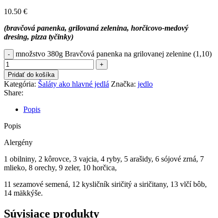
10.50
€
(bravčová panenka, grilovaná zelenina, horčicovo-medový
dresing, pizza tyčinky)
množstvo 380g Bravčová panenka na grilovanej zelenine (1,10)
Pridať do košíka
Kategória:
Šaláty ako hlavné jedlá
Značka:
jedlo
Share:
Popis
Popis
Alergény
1 obilniny, 2 kôrovce, 3 vajcia, 4 ryby, 5 arašidy, 6 sójové zrná, 7
mlieko, 8 orechy, 9 zeler, 10 horčica,
11 sezamové semená, 12 kysličník siričitý a siričitany, 13 vlčí bôb,
14 mäkkýše.
Súvisiace produkty