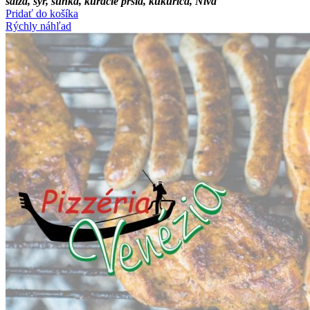
salza, syr, šunka, kuracie prsia, kukurica, Niva
Pridať do košíka
Rýchly náhľad