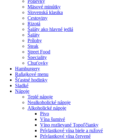
Polievky
Mäsové minútky
Slovenská klasika
Cestoviny
Rizotá
Šaláty ako hlavné jedlá
Šaláty
Prílohy
Steak
Street Food
Špeciality
Chuťovky
Hamburgery
Raňajkové menu
Šťastné hodinky
Sladké
Nápoje
Teplé nápoje
Nealkoholické nápoje
Alkoholické nápoje
Pivo
Vína šumivé
Víno rozlievané Topoľčianky
Prívlastkové vína biele a ružové
Prívlastkové vína červené