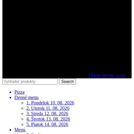
Prevádzkovateľ
Kamil Podhorský
miesto podnikania:
03802 Dolný Kalník 61
Prevádzkareň:
03601 Martin, Tolstého 35
IČO:35392584
Facebook
2020
Pizzéria Venézia Martin
I Vytvoril
ITech Servis, s.r.o.
Search
Pizza
Denné menu
1. Pondelok 10. 08. 2026
2. Utorok 11. 08. 2026
3. Streda 12. 08. 2026
4. Štvrtok 13. 08. 2026
5. Piatok 14. 08. 2026
Menu