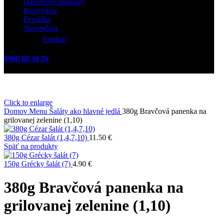
Darčekové poukazy
Rezervácie
Donáška
Slovenčina
English
0908 88 30 30
Click to enlarge
Domov
Menu
Šaláty ako hlavné jedlá
380g Bravčová panenka na
grilovanej zelenine (1,10)
380g Cézar šalát (1,4,7,10)
11.50
€
Späť na produkty
150g Grécky šalát (7)
4.90
€
380g Bravčová panenka na
grilovanej zelenine (1,10)