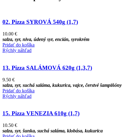
02. Pizza SYROVÁ 540g (1,7)
10.00
€
salza, syr, niva, údený syr, encián, syrokrém
Pridať do košíka
Rýchly náhľad
13. Pizza SALÁMOVÁ 620g (1,3,7)
9.50
€
salza, syr, suchá saláma, kukurica, vajce, čerstvé šampiňóny
Pridať do košíka
Rýchly náhľad
15. Pizza VENEZIA 610g (1,7)
10.50
€
salza, syr, šunka, suchá saláma, klobása, kukurica
Pridať do košíka