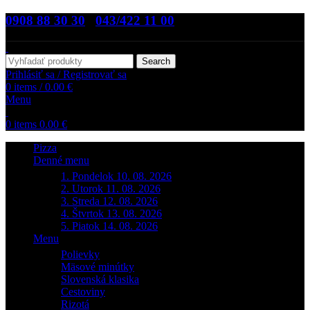
0908 88 30 30
,
043/422 11 00
Search
Prihlásiť sa / Registrovať sa
0
items
/
0.00
€
Menu
0
items
0.00
€
Pizza
Denné menu
1. Pondelok 10. 08. 2026
2. Utorok 11. 08. 2026
3. Streda 12. 08. 2026
4. Štvrtok 13. 08. 2026
5. Piatok 14. 08. 2026
Menu
Polievky
Mäsové minútky
Slovenská klasika
Cestoviny
Rizotá