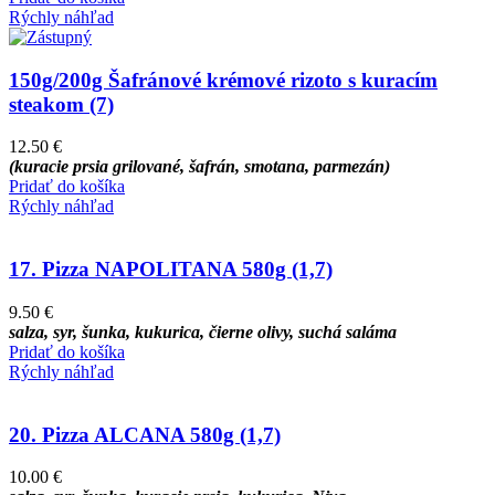
Rýchly náhľad
150g/200g Šafránové krémové rizoto s kuracím
steakom (7)
12.50
€
(kuracie prsia grilované, šafrán, smotana, parmezán)
Pridať do košíka
Rýchly náhľad
17. Pizza NAPOLITANA 580g (1,7)
9.50
€
salza, syr, šunka, kukurica, čierne olivy, suchá saláma
Pridať do košíka
Rýchly náhľad
20. Pizza ALCANA 580g (1,7)
10.00
€