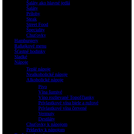
Šaláty ako hlavné jedlá
Šaláty
Prílohy
Steak
Street Food
Špeciality
Chuťovky
Hamburgery
Raňajkové menu
Šťastné hodinky
Sladké
Nápoje
Teplé nápoje
Nealkoholické nápoje
Alkoholické nápoje
Pivo
Vína šumivé
Víno rozlievané Topoľčianky
Prívlastkové vína biele a ružové
Prívlastkové vína červené
Vermuty
Destiláty
Chuťovky k nápojom
Prídavky k nápojom