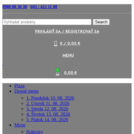
0908 88 30 30
,
043 / 422 11 00
Search
PRIHLÁSIŤ SA / REGISTROVAŤ SA
0
/
0.00
€
MENU
0
0.00
€
Pizza
Denné menu
1. Pondelok 10. 08. 2026
2. Utorok 11. 08. 2026
3. Streda 12. 08. 2026
4. Štvrtok 13. 08. 2026
5. Piatok 14. 08. 2026
Menu
Polievky