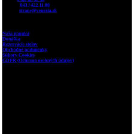
Telefón:
043 / 422 11 00
E-Mail:
strane@venezia.sk
Užitočné odkazy
Naša ponuka
Donáška
Rezervácie stolov
Obchodné podmienky
Súbory Cookies
GDPR (Ochrana osobných údajov)
Prevádzkovateľ
Kamil Podhorský
miesto podnikania:
03802 Dolný Kalník 61
Prevádzkareň:
03601 Martin, Tolstého 35
IČO:35392584
Facebook