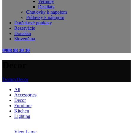
Vermuty
Destiláty
Chuťovky k nápojom
Prídavky k nápojom
Darčekové poukazy
Rezervácie
Donáška
Slovenčina
0908 88 30 30
Decor
Domov
Decor
All
Accessories
Decor
Furniture
Kitchen
Lighting
View Large