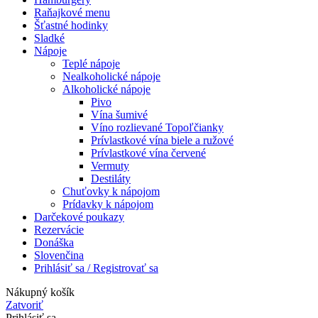
Raňajkové menu
Šťastné hodinky
Sladké
Nápoje
Teplé nápoje
Nealkoholické nápoje
Alkoholické nápoje
Pivo
Vína šumivé
Víno rozlievané Topoľčianky
Prívlastkové vína biele a ružové
Prívlastkové vína červené
Vermuty
Destiláty
Chuťovky k nápojom
Prídavky k nápojom
Darčekové poukazy
Rezervácie
Donáška
Slovenčina
Prihlásiť sa / Registrovať sa
Nákupný košík
Zatvoriť
Prihlásiť sa