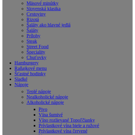
Mäsové minútky
Slovenská klasika
Cestoviny
Rizotá
Šaláty ako hlavné jedlá
Šaláty
Prílohy
Steak
Street Food
Špeciality
Chuťovky
Hamburgery
Raňajkové menu
Šťastné hodinky
Sladké
Nápoje
Teplé nápoje
Nealkoholické nápoje
Alkoholické nápoje
Pivo
Vína šumivé
Víno rozlievané Topoľčianky
Prívlastkové vína biele a ružové
Prívlastkové vína červené