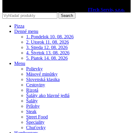
2020
Pizzéria Venézia Martin
I Vytvoril
ITech Servis, s.r.o.
Search
Pizza
Denné menu
1. Pondelok 10. 08. 2026
2. Utorok 11. 08. 2026
3. Streda 12. 08. 2026
4. Štvrtok 13. 08. 2026
5. Piatok 14. 08. 2026
Menu
Polievky
Mäsové minútky
Slovenská klasika
Cestoviny
Rizotá
Šaláty ako hlavné jedlá
Šaláty
Prílohy
Steak
Street Food
Špeciality
Chuťovky
Hamburgery