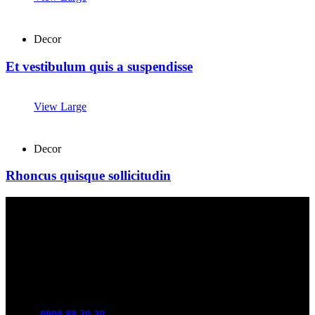
Decor
Et vestibulum quis a suspendisse
View Large
Decor
Rhoncus quisque sollicitudin
Kontakt
Mobil:
0908 88 30 30